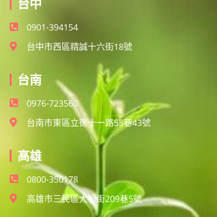
台中
0901-394154
台中市西區精誠十六街18號
台南
0976-723560
台南市東區立德十一路55巷43號
高雄
0800-350178
高雄市三民區大福街209巷5號