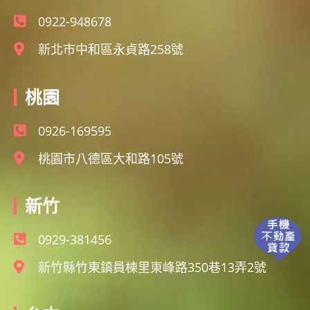
0922-948678
新北市中和區永貞路258號
桃園
0926-169595
桃園市八德區大和路105號
新竹
0929-381456
新竹縣竹東鎮員棟里東峰路350巷13弄2號