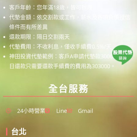
客戶年齡：您年滿18歲，皆可辦理
代墊金額：依交割款或工作，薪水及各項負債授信
條件而有所差異
還款期限：隔日交割兩天
代墊費用：不收利息，僅收手續費0.5%/天
神田投資代墊範例：客戶A申請代墊款300000，隔
日還款只需要還款手續費的費用為303000。
全台服務
24小時營業
Line
Gmail
台北