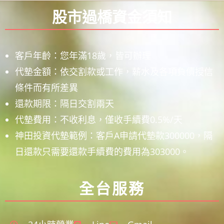
股市過橋資金須知
客戶年齡：您年滿18歲，皆可辦理
代墊金額：依交割款或工作，薪水及各項負債授信
條件而有所差異
還款期限：隔日交割兩天
代墊費用：不收利息，僅收手續費0.5%/天
神田投資代墊範例：客戶A申請代墊款300000，隔
日還款只需要還款手續費的費用為303000。
全台服務