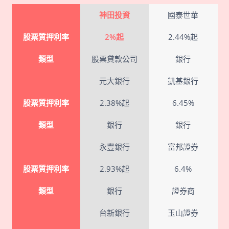
神田投資
國泰世華
股票質押利率
2%起
2.44%起
類型
股票貸款公司
銀行
元大銀行
凱基銀行
股票質押利率
2.38%起
6.45%
類型
銀行
銀行
永豐銀行
富邦證券
股票質押利率
2.93%起
6.4%
類型
銀行
證券商
台新銀行
玉山證券