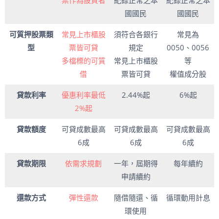
國國民
國國民
可質押股票類
常見上市櫃股
須符合各銀行
常見為
型
票皆可貸
規定
0050、0056
多檔標的可質
常見上市櫃股
等
借
票皆可貸
權值成分股
貸款利率
優惠利率最低
2.44%起
6%起
2%起
貸款額度
可貸成數最高
可貸成數最高
可貸成數最高
6成
6成
6成
貸款期限
依需求規劃
一年，屆期得
每年續約
申請續約
還款方式
彈性還款
隨借隨還、循
循環動用計息
環使用