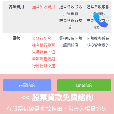
各項費用
通常免收費用
通常會收取帳
通常會收取帳
戶管理費
戶管理費
詳見各銀行規
詳見各證券商
定
規定
優勢
與銀行配合，
質押股票涵蓋
涵蓋較多數長
擁有銀行股票
範圍較廣
期投資者標的
質押特色，但
申辦流程較銀
行簡便且快速
來電諮詢
Line諮詢
<< 股票貸款免費諮詢
有股票借錢需求找神田，當天入帳最迅速