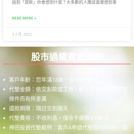
說到「貸款」你會想到什麼？大多數的人應該直覺想到車
READ MORE »
3 3 月, 2022
股市過橋資金須知
客戶年齡：您年滿18歲，皆可辦理
代墊金額：依交割款或工作，薪水及各項負債授信
條件而有所差異
還款期限：隔日交割兩天
代墊費用：不收利息，僅收手續費0.5%/天
神田投資代墊範例：客戶A申請代墊款300000，隔