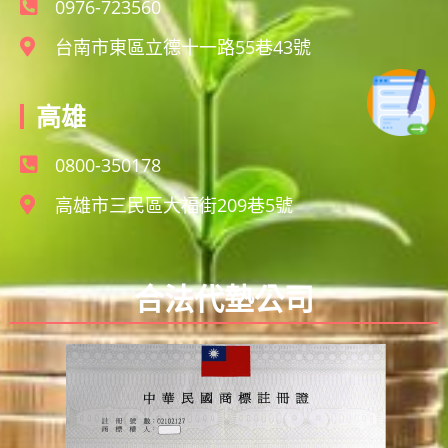
0976-723560
台南市東區立德十一路55巷43號
高雄
0800-350178
高雄市三民區大福街209巷5號
合法代墊公司