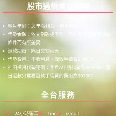
股市過橋資金須知
客戶年齡：您年滿18歲，皆可辦理
代墊金額：依交割款或工作，薪水及各項負債授信
條件而有所差異
還款期限：隔日交割兩天
代墊費用：不收利息，僅收手續費0.5%/天
神田投資代墊範例：客戶A申請代墊款300000，隔
日還款只需要還款手續費的費用為303000。
全台服務
24小時營業
Line
Gmail