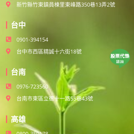
新竹縣竹東鎮員棟里東峰路350巷13弄2號
台中
0901-394154
台中市西區精誠十六街18號
台南
0976-723560
台南市東區立德十一路55巷43號
高雄
0800-350178