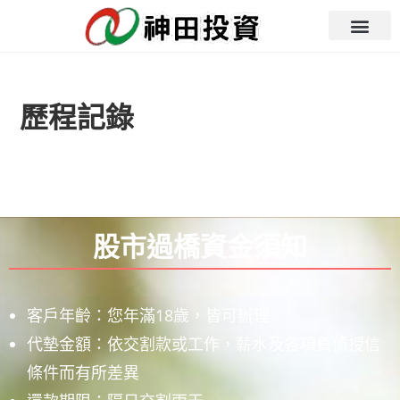
歷程記錄
股市過橋資金須知
客戶年齡：您年滿18歲，皆可辦理
代墊金額：依交割款或工作，薪水及各項負債授信
條件而有所差異