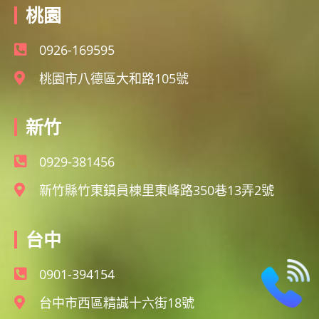
桃園
0926-169595
桃園市八德區大和路105號
新竹
0929-381456
新竹縣竹東鎮員棟里東峰路350巷13弄2號
台中
0901-394154
台中市西區精誠十六街18號