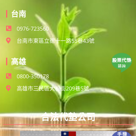
台南
0976-723560
台南市東區立德十一路55巷43號
高雄
0800-350178
高雄市三民區大福街209巷5號
合法代墊公司