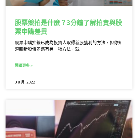
股票競拍是什麼？3分鐘了解拍賣與股
票申購差異
股票申購抽籤已成為投資人取得新股獲利的方法，但你知
道賺新股價差還有另一種方法，就
閱讀更多 »
3 8 月, 2022