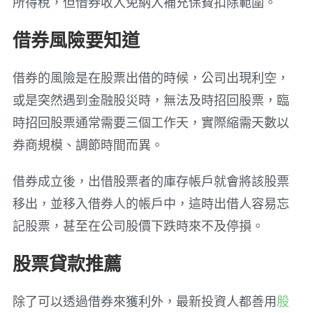
所得稅，但借券收入免納入補充保費扣除範圍。
借券風險要知道
借券的風險是在股票出借的時候，公司出現利空，
或是突然遇到金融股災時，無法及時招回股票，臨
時招回股票通常需要三個工作天，實際縮需天數以
券商規模、調節時間而異。
借券成立後，出借股票者的庫存帳戶就會將該股票
移出，並移入借券人的帳戶中，這時出借人容易忘
記股票，甚至在公司股價下跌時來不及停損。
股票貸款推薦
除了可以透過借券來獲利外，最新投資人都善用
股