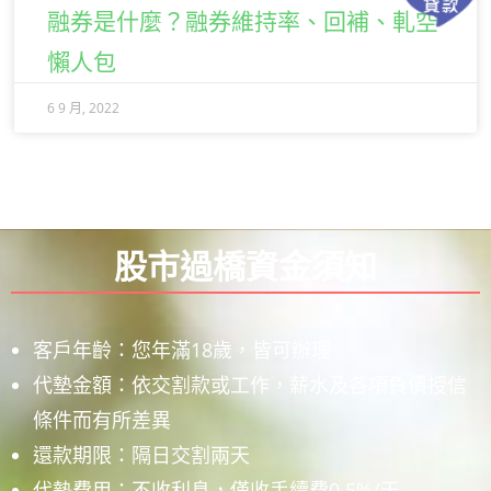
融券是什麼？融券維持率、回補、軋空
懶人包
6 9 月, 2022
股市過橋資金須知
客戶年齡：您年滿18歲，皆可辦理
代墊金額：依交割款或工作，薪水及各項負債授信
條件而有所差異
還款期限：隔日交割兩天
代墊費用：不收利息，僅收手續費0.5%/天