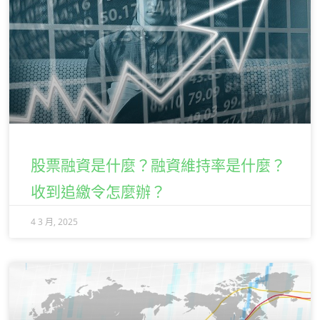
股票融資是什麼？融資維持率是什麼？
收到追繳令怎麼辦？
4 3 月, 2025