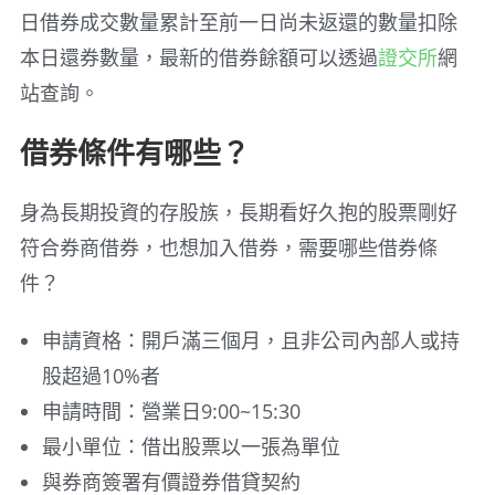
日借券成交數量累計至前一日尚未返還的數量扣除
本日還券數量，最新的借券餘額可以透過
證交所
網
站查詢。
借券條件有哪些？
身為長期投資的存股族，長期看好久抱的股票剛好
符合券商借券，也想加入借券，需要哪些借券條
件？
申請資格：開戶滿三個月，且非公司內部人或持
股超過10%者
申請時間：營業日9:00~15:30
最小單位：借出股票以一張為單位
與券商簽署有價證券借貸契約