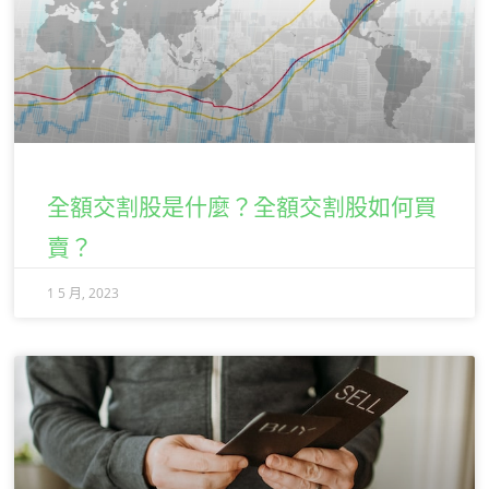
全額交割股是什麼？全額交割股如何買
賣？
1 5 月, 2023