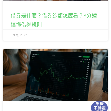
借券是什麼？借券餘額怎麼看？3分鐘
搞懂借券規則
8 9 月, 2022